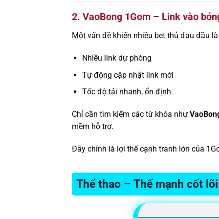
2. VaoBong 1Gom – Link vào bón
Một vấn đề khiến nhiều bet thủ đau đầu l
Nhiều link dự phòng
Tự động cập nhật link mới
Tốc độ tải nhanh, ổn định
Chỉ cần tìm kiếm các từ khóa như
VaoBon
mềm hỗ trợ.
Đây chính là lợi thế cạnh tranh lớn của 1
Thể thao – Thế mạnh cốt lõ