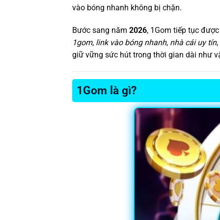
vào bóng nhanh không bị chặn.
Bước sang năm
2026
, 1Gom tiếp tục đượ
1gom
,
link vào bóng nhanh
,
nhà cái uy tín
giữ vững sức hút trong thời gian dài như vậ
1Gom là gì?