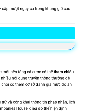
uy cập mượt ngay cả trong khung giờ cao
ệc một nền tảng cá cược có thể
tham chiếu
, nhiều nội dung truyền thông thường đề
ời chơi có thêm cơ sở đánh giá mức độ an
trữ và công khai thông tin pháp nhân, lịch
ompanies House, điều đó thể hiện định