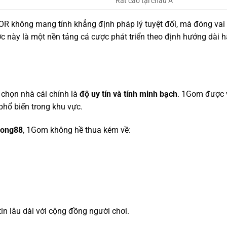
u
Rất cao tại châu Á
 không mang tính khẳng định pháp lý tuyệt đối, mà đóng vai
c này là một nền tảng cá cược phát triển theo định hướng dài h
 chọn nhà cái chính là
độ uy tín và tính minh bạch
. 1Gom được v
phổ biến trong khu vực.
ong88
, 1Gom không hề thua kém về:
n lâu dài với cộng đồng người chơi.