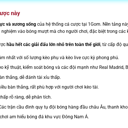
cược này
lực và xương sống
của hệ thống cá cược tại 1Gom. Nền tảng này 
ải nghiệm vào bóng mượt mà cho người chơi, đặc biệt trong các
cược
hầu hết các giải đấu lớn nhỏ trên toàn thế giới
, từ cấp độ q
âm nhất với số lượng kèo phụ và kèo live cực kỳ phong phú.
kèo kỹ thuật, kiểm soát bóng và các đội mạnh như Real Madrid, 
bàn thắng, dễ đánh tài xỉu thấp.
hiều bàn thắng, rất phù hợp với người chơi kèo tài.
hấp rõ ràng, dễ phân tích.
 Các trận cầu đinh quy tụ đội bóng hàng đầu châu Âu, thanh kho
i chơi am hiểu bóng đá khu vực Đông Nam Á.