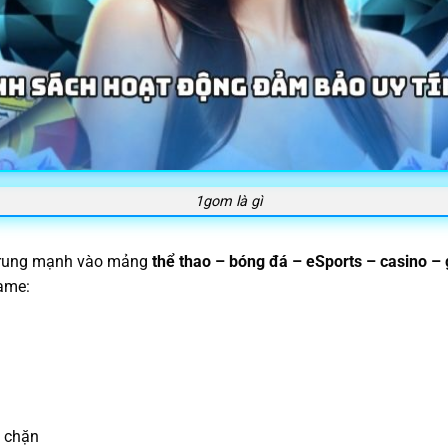
1gom là gì
p trung mạnh vào mảng
thể thao – bóng đá – eSports – casino –
ame:
ị chặn