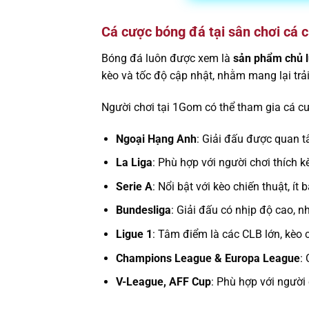
Cá cược bóng đá tại sân chơi cá 
Bóng đá luôn được xem là
sản phẩm chủ 
kèo và tốc độ cập nhật, nhằm mang lại tr
Người chơi tại 1Gom có thể tham gia cá 
Ngoại Hạng Anh
: Giải đấu được quan t
La Liga
: Phù hợp với người chơi thích 
Serie A
: Nổi bật với kèo chiến thuật, ít 
Bundesliga
: Giải đấu có nhịp độ cao, n
Ligue 1
: Tâm điểm là các CLB lớn, kèo c
Champions League & Europa League
:
V-League, AFF Cup
: Phù hợp với ngườ