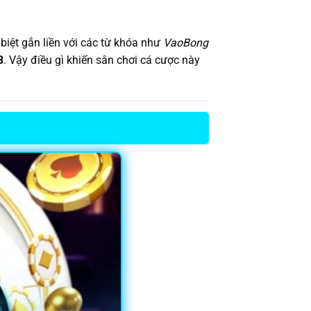
 biệt gắn liền với các từ khóa như
VaoBong
8
. Vậy điều gì khiến sân chơi cá cược này